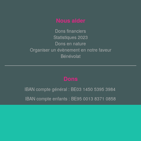
Nous aider
Dons financiers
Statistiques 2023
Dons en nature
Organiser un évènement en notre faveur
Bénévolat
Dons
IBAN compte général : BE03 1450 5395 3984
IBAN compte enfants : BE95 0013 8371 0858