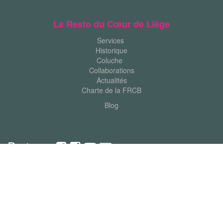
Le Resto du Cœur de Liège
Services
Historique
Coluche
Collaborations
Actualités
Charte de la FRCB
Blog
Partager
Contacts
9 rue Raymond Geenen
4020 Liège - Bressoux