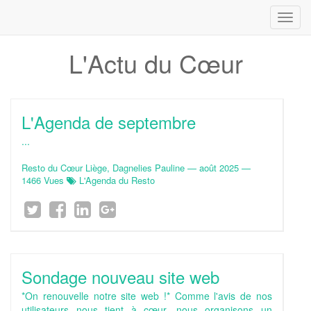
Toggl
navig
L'Actu du Cœur
L'Agenda de septembre
...
Resto du Cœur Liège, Dagnelies Pauline
—
août 2025
—
1466 Vues
L'Agenda du Resto
Sondage nouveau site web
*On renouvelle notre site web !* Comme l'avis de nos
utilisateurs nous tient à cœur, nous organisons un