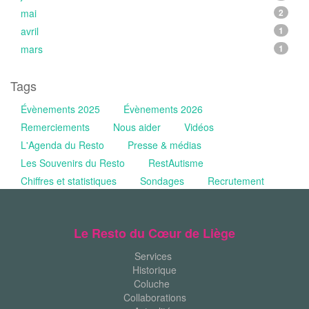
mai
2
avril
1
mars
1
Tags
Évènements 2025
Évènements 2026
Remerciements
Nous aider
Vidéos
L'Agenda du Resto
Presse & médias
Les Souvenirs du Resto
RestAutisme
Chiffres et statistiques
Sondages
Recrutement
Le Resto du Cœur de Liège
Services
Historique
Coluche
Collaborations