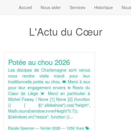
Accueil
Nous aider
Services
Historique
Nous
L'Actu du Cœur
Potée au chou 2026
Les discipes dà Charlemagne sont venus
nous rendre visite mardi pour leur
traditionnelle potée au chou 🍽 Merci à eux
pour leur engagement envers le Resto du
Cœur de Liège 💓 Merci en particulier à
Michel Faway ! None [1] None [2] (function
() { $(".slideshow").css("height",
Math.round(window.innerHeight*0.7));
$(window).on("resize", function ()...
Barale Spencer
—
février 2026
— 1250 Vues