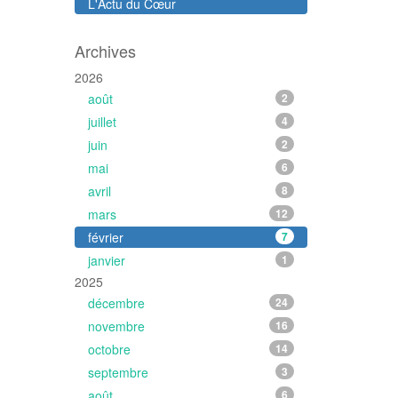
L'Actu du Cœur
Archives
2026
août
2
juillet
4
juin
2
mai
6
avril
8
mars
12
février
7
janvier
1
2025
décembre
24
novembre
16
octobre
14
septembre
3
août
6