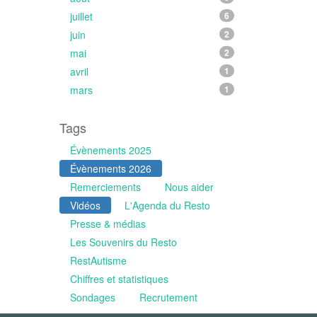
juillet
6
juin
2
mai
2
avril
1
mars
1
Tags
Évènements 2025
Évènements 2026
Remerciements
Nous aider
Vidéos
L'Agenda du Resto
Presse & médias
Les Souvenirs du Resto
RestAutisme
Chiffres et statistiques
Sondages
Recrutement