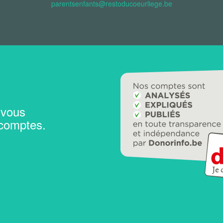
parentsenfants@restoducoeurliege.be
 vous
 comptes.