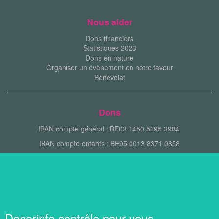
Nous aider
Dons financiers
Statistiques 2023
Dons en nature
Organiser un évènement en notre faveur
Bénévolat
Dons
IBAN compte général : BE03 1450 5395 3984
IBAN compte enfants : BE95 0013 8371 0858
Donorinfo contrôle pour vous