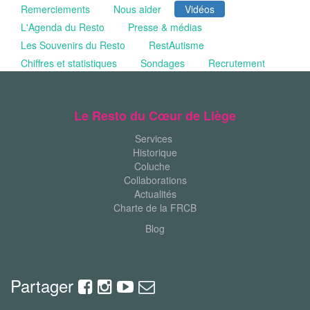
Remerciements
Nous aider
Vidéos
L'Agenda du Resto
Presse & médias
Les Souvenirs du Resto
RestAutisme
Chiffres et statistiques
Sondages
Recrutement
Le Resto du Cœur de Liège
Services
Historique
Coluche
Collaborations
Actualités
Charte de la FRCB
Blog
Partager