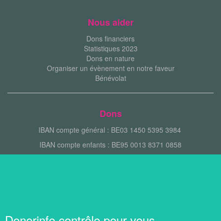
Nous aider
Dons financiers
Statistiques 2023
Dons en nature
Organiser un évènement en notre faveur
Bénévolat
Dons
IBAN compte général : BE03 1450 5395 3984
IBAN compte enfants : BE95 0013 8371 0858
Donorinfo contrôle pour vous