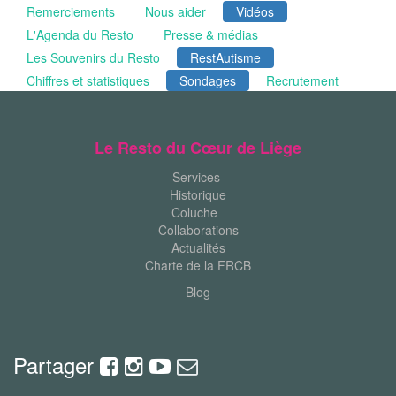
Remerciements
Nous aider
Vidéos
L'Agenda du Resto
Presse & médias
Les Souvenirs du Resto
RestAutisme
Chiffres et statistiques
Sondages
Recrutement
Le Resto du Cœur de Liège
Services
Historique
Coluche
Collaborations
Actualités
Charte de la FRCB
Blog
Partager