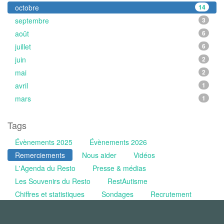
octobre
14
septembre
3
août
6
juillet
6
juin
2
mai
2
avril
1
mars
1
Tags
Évènements 2025
Évènements 2026
Remerciements
Nous aider
Vidéos
L'Agenda du Resto
Presse & médias
Les Souvenirs du Resto
RestAutisme
Chiffres et statistiques
Sondages
Recrutement