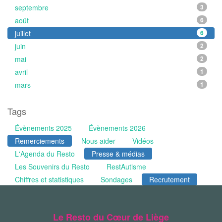
septembre
3
août
6
juillet
6
juin
2
mai
2
avril
1
mars
1
Tags
Évènements 2025
Évènements 2026
Remerciements
Nous aider
Vidéos
L'Agenda du Resto
Presse & médias
Les Souvenirs du Resto
RestAutisme
Chiffres et statistiques
Sondages
Recrutement
Le Resto du Cœur de Liège