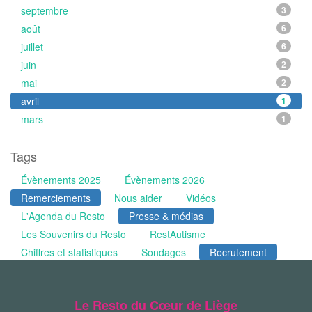
septembre
3
août
6
juillet
6
juin
2
mai
2
avril
1
mars
1
Tags
Évènements 2025
Évènements 2026
Remerciements
Nous aider
Vidéos
L'Agenda du Resto
Presse & médias
Les Souvenirs du Resto
RestAutisme
Chiffres et statistiques
Sondages
Recrutement
Le Resto du Cœur de Liège