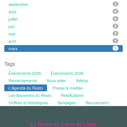
septembre
3
août
6
juillet
6
juin
2
mai
2
avril
1
mars
1
Tags
Évènements 2025
Évènements 2026
Remerciements
Nous aider
Vidéos
L'Agenda du Resto
Presse & médias
Les Souvenirs du Resto
RestAutisme
Chiffres et statistiques
Sondages
Recrutement
Le Resto du Cœur de Liège