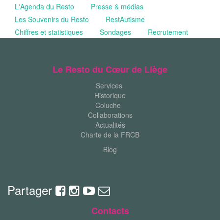
L'Agenda du Resto
Presse & médias
Les Souvenirs du Resto
RestAutisme
Chiffres et statistiques
Sondages
Recrutement
Le Resto du Cœur de Liège
Services
Historique
Coluche
Collaborations
Actualités
Charte de la FRCB
Blog
Partager
Contacts