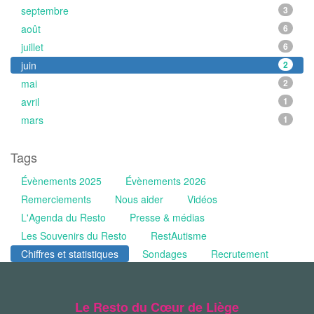
septembre
3
août
6
juillet
6
juin
2
mai
2
avril
1
mars
1
Tags
Évènements 2025
Évènements 2026
Remerciements
Nous aider
Vidéos
L'Agenda du Resto
Presse & médias
Les Souvenirs du Resto
RestAutisme
Chiffres et statistiques
Sondages
Recrutement
Le Resto du Cœur de Liège