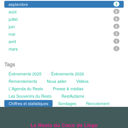
septembre
3
août
6
juillet
6
juin
2
mai
2
avril
1
mars
1
Tags
Évènements 2025
Évènements 2026
Remerciements
Nous aider
Vidéos
L'Agenda du Resto
Presse & médias
Les Souvenirs du Resto
RestAutisme
Chiffres et statistiques
Sondages
Recrutement
Le Resto du Cœur de Liège